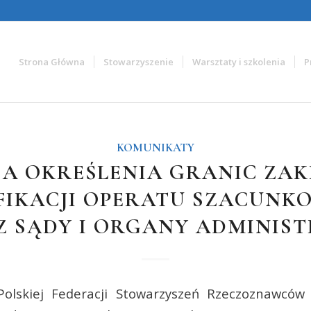
Strona Główna
Stowarzyszenie
Warsztaty i szkolenia
P
KOMUNIKATY
A OKREŚLENIA GRANIC ZA
FIKACJI OPERATU SZACUNK
Z SĄDY I ORGANY ADMINIST
olskiej Federacji Stowarzyszeń Rzeczoznawcó