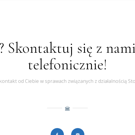
? Skontaktuj się z nam
telefonicznie!
ontakt od Ciebie w sprawach związanych z działalnością St