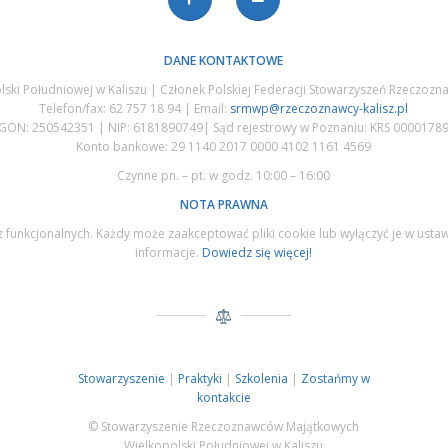
DANE KONTAKTOWE
i Południowej w Kaliszu | Członek Polskiej Federacji Stowarzyszeń Rzeczozna
Telefon/fax: 62 757 18 94 | Email:
srmwp@rzeczoznawcy-kalisz.pl
GON: 250542351 | NIP: 6181890749| Sąd rejestrowy w Poznaniu: KRS 0000178
Konto bankowe: 29 1140 2017 0000 4102 1161 4569
Czynne pn. – pt. w godz. 10:00 – 16:00
NOTA PRAWNA
az funkcjonalnych. Każdy może zaakceptować pliki cookie lub wyłączyć je w ust
informacje.
Dowiedz się więcej!
Stowarzyszenie
|
Praktyki
|
Szkolenia
|
Zostańmy w
kontakcie
© Stowarzyszenie Rzeczoznawców Majątkowych
Wielkopolski Południowej w Kaliszu