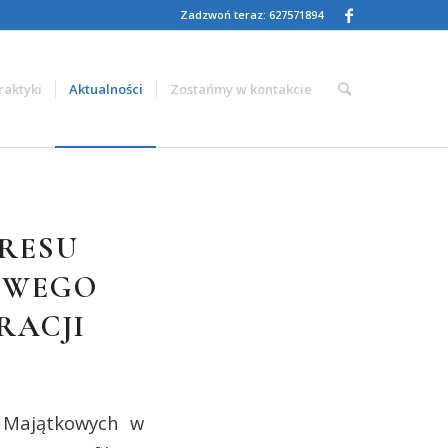
Zadzwoń teraz: 627571894
raktyki
Aktualności
Zostańmy w kontakcie
KRESU
OWEGO
RACJI
w Majątkowych w