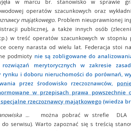
yjęła w marcu br. stanowisko w sprawie gran
owodowej operatów szacunkowych oraz wykładn
zoznawcy majątkowego.
Problem nieuprawnionej ing
stracji publicznej, a także innych osób (zlecen
tp.) w treść operatów szacunkowych w stopniu 
e oceny narasta od wielu lat. Federacja stoi n
ne podmioty
nie są zobligowane do analizowani
 rozwiązań merytorycznych w zakresie zasa
y rynku i doboru nieruchomości do porównań, 
owania przez środowisko rzeczoznawców,
poni
normowane w przepisach prawa powszechnie o
 specjalne rzeczoznawcy majątkowego
(wiedza br
anowiska ..
. można pobrać w strefie DLA 
 do serwisu). Warto zapoznać się s treścią stan