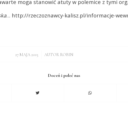
awarte moga stanowić atuty w polemice z tymi or
ska
… http://rzeczoznawcy-kalisz.pl/informacje-we
/
27 MAJA 2015
AUTOR
ROBIN
Doceń i poleć nas