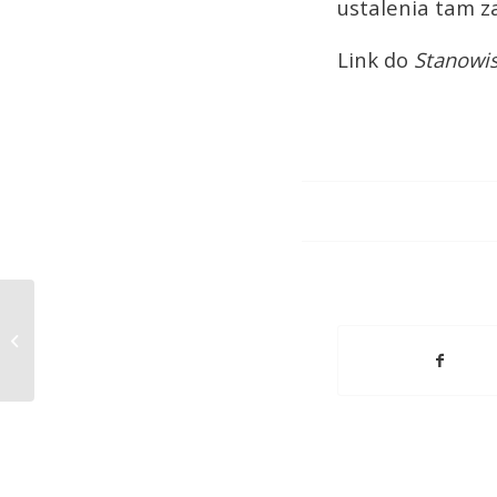
ustalenia tam z
Link do
Stanowi
METODA INWESTYCYJNA – PRZYKŁAD
OBLICZENIOWY OD A DO Z