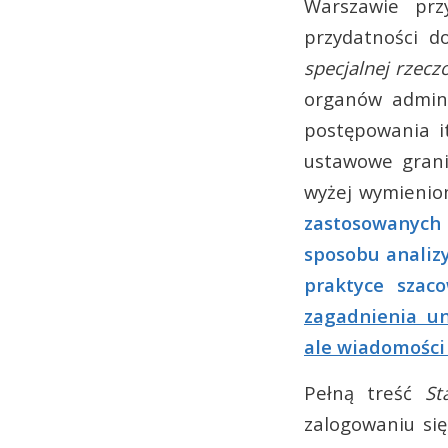
Warszawie prz
przydatności d
specjalnej rzec
organów admini
postępowania i
ustawowe granic
wyżej wymienio
zastosowanych
sposobu analiz
praktyce szac
zagadnienia u
ale wiadomości
Pełną treść
St
zalogowaniu się