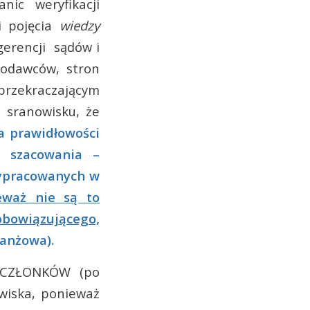
ic weryfikacji
i pojęcia
wiedzy
erencji sądów i
iodawców, stron
przekraczającym
a sranowisku, że
a prawidłowości
d szacowania –
wypracowanych w
eważ nie są to
bowiązującego,
anżowa).
CZŁONKÓW (po
owiska, ponieważ