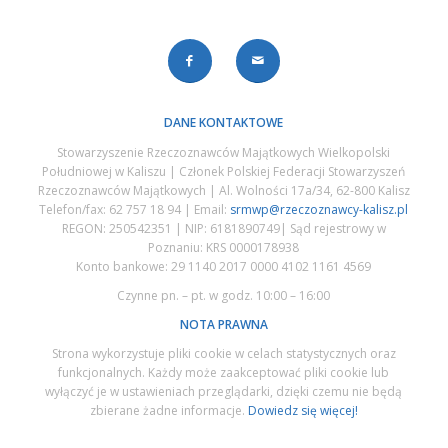
DANE KONTAKTOWE
Stowarzyszenie Rzeczoznawców Majątkowych Wielkopolski
Południowej w Kaliszu | Członek Polskiej Federacji Stowarzyszeń
Rzeczoznawców Majątkowych | Al. Wolności 17a/34, 62-800 Kalisz
Telefon/fax: 62 757 18 94 | Email:
srmwp@rzeczoznawcy-kalisz.pl
REGON: 250542351 | NIP: 6181890749| Sąd rejestrowy w
Poznaniu: KRS 0000178938
Konto bankowe: 29 1140 2017 0000 4102 1161 4569
Czynne pn. – pt. w godz. 10:00 – 16:00
NOTA PRAWNA
Strona wykorzystuje pliki cookie w celach statystycznych oraz
funkcjonalnych. Każdy może zaakceptować pliki cookie lub
wyłączyć je w ustawieniach przeglądarki, dzięki czemu nie będą
zbierane żadne informacje.
Dowiedz się więcej!